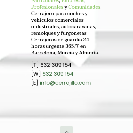
Particulares
,
Empresas
,
Profesionales
y
Comunidades
.
Cerrajero para coches y
vehículos comerciales,
industriales, autocaravanas,
remolques y furgonetas.
Cerrajeros de guardia 24
horas urgente 365/7 en
Barcelona, Murcia y Almería.
[T]
632 309 154
[W]
632 309 154
[E]
info@cerrojillo.com