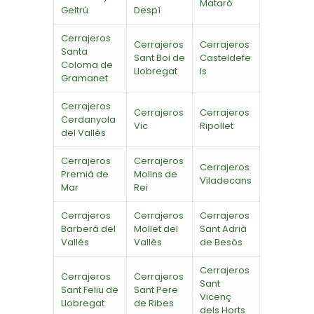
Mataró
Geltrú
Despí
Cerrajeros
Cerrajeros
Cerrajeros
Santa
Sant Boi de
Casteldefe
Coloma de
Llobregat
ls
Gramanet
Cerrajeros
Cerrajeros
Cerrajeros
Cerdanyola
Vic
Ripollet
del Vallès
Cerrajeros
Cerrajeros
Cerrajeros
Premiá de
Molins de
Viladecans
Mar
Rei
Cerrajeros
Cerrajeros
Cerrajeros
Barberá del
Mollet del
Sant Adrià
Vallés
Vallès
de Besòs
Cerrajeros
Cerrajeros
Cerrajeros
Sant
Sant Feliu de
Sant Pere
Vicenç
Llobregat
de Ribes
dels Horts