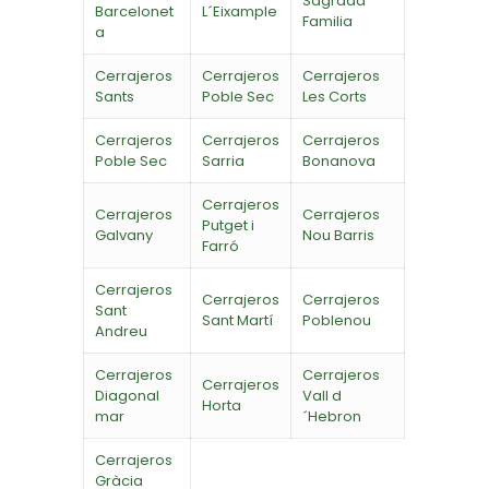
Sagrada
Barcelonet
L´Eixample
Familia
a
Cerrajeros
Cerrajeros
Cerrajeros
Sants
Poble Sec
Les Corts
Cerrajeros
Cerrajeros
Cerrajeros
Poble Sec
Sarria
Bonanova
Cerrajeros
Cerrajeros
Cerrajeros
Putget i
Galvany
Nou Barris
Farró
Cerrajeros
Cerrajeros
Cerrajeros
Sant
Sant Martí
Poblenou
Andreu
Cerrajeros
Cerrajeros
Cerrajeros
Diagonal
Vall d
Horta
mar
´Hebron
Cerrajeros
Gràcia