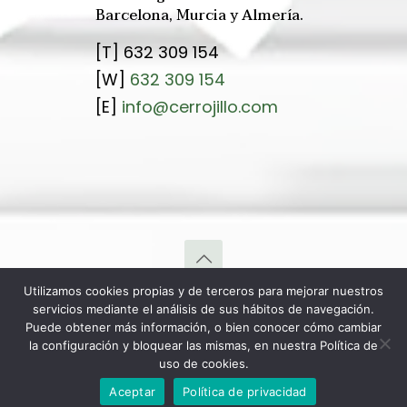
Barcelona, Murcia y Almería.
[T]
632 309 154
[W]
632 309 154
[E]
info@cerrojillo.com
Utilizamos cookies propias y de terceros para mejorar nuestros
© 2021 Cerrojillo.com Cerrajeros Barcelona - Murcia -
servicios mediante el análisis de sus hábitos de navegación.
Almería. 24H Urgencias 365/7. Cerrajeros Particulares,
Puede obtener más información, o bien conocer cómo cambiar
Empresas, Profesionales y Comunidades.
la configuración y bloquear las mismas, en nuestra Política de
uso de cookies.
Aceptar
Política de privacidad