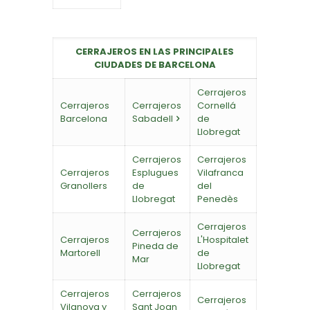
CERRAJEROS EN LAS PRINCIPALES
CIUDADES DE BARCELONA
Cerrajeros
Cerrajeros
Cerrajeros
Cornellá
Barcelona
Sabadell
de
Llobregat
Cerrajeros
Cerrajeros
Cerrajeros
Esplugues
Vilafranca
Granollers
de
del
Llobregat
Penedès
Cerrajeros
Cerrajeros
Cerrajeros
L'Hospitalet
Pineda de
Martorell
de
Mar
Llobregat
Cerrajeros
Cerrajeros
Cerrajeros
Vilanova y
Sant Joan