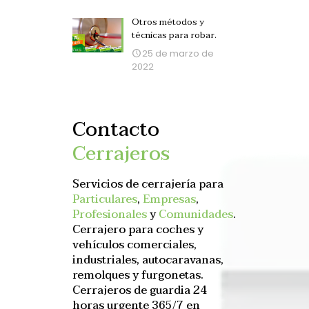
Otros métodos y
técnicas para robar.
25 de marzo de
2022
Contacto
Cerrajeros
Servicios de cerrajería para
Particulares
,
Empresas
,
Profesionales
y
Comunidades
.
Cerrajero para coches y
vehículos comerciales,
industriales, autocaravanas,
remolques y furgonetas.
Cerrajeros de guardia 24
horas urgente 365/7 en