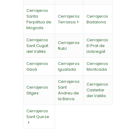
Cerrajeros
Santa
Cerrajeros
Cerrajeros
Perpètua de
Terrassa
Badalona
Mogoda
Cerrajeros
Cerrajeros
Cerrajeros
Sant Cugat
El Prat de
Rubí
del Vallès
Llobregat
Cerrajeros
Cerrajeros
Cerrajeros
Gavá
Igualada
Montcada
Cerrajeros
Cerrajeros
Cerrajeros
Sant
Castellar
Sitges
Andreu de
del Vallés
la Barca
Cerrajeros
Sant Quirze