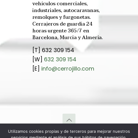
vehículos comerciales,
industriales, autocaravanas,
remolques y furgonetas.
Cerrajeros de guardia 24
horas urgente 365/7 en
Barcelona, Murcia y Almería.
[T]
632 309 154
[W]
632 309 154
[E]
info@cerrojillo.com
Utilizamos cookies propias y de terceros para mejorar nuestros
© 2021 Cerrojillo.com Cerrajeros Barcelona - Murcia -
servicios mediante el análisis de sus hábitos de navegación.